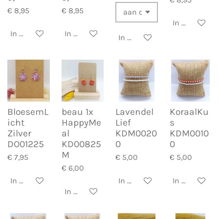
€ 8,95
€ 8,95
In winkelwa
In winkelwagen
In winkelwagen
In winkelwagen
BloesemL
beau 1x
Lavendel
KoraalKu
icht
HappyMe
Lief
s
Zilver
al
KDM0020
KDM0010
DO01225
KD00825
0
0
M
€ 7,95
€ 5,00
€ 5,00
€ 6,00
In winkelwagen
In winkelwagen
In winkelwa
In winkelwagen