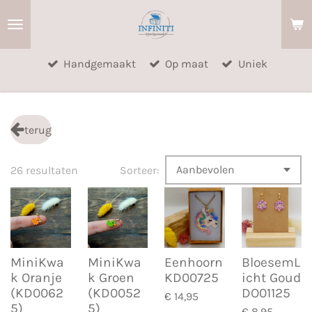
Ga
direct
naar
Handgemaakt
Op maat
Uniek
de
hoofdinhoud
terug
26 resultaten
Sorteer:
MiniKwa
MiniKwa
Eenhoorn
BloesemL
k Oranje
k Groen
KD00725
icht Goud
(KD0062
(KD0052
DO01125
€ 14,95
5)
5)
€ 8,95