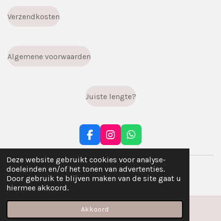
Verzendkosten
Algemene voorwaarden
Juiste lengte?
F
I
W
a
n
h
c
s
a
Deze website gebruikt cookies voor analyse-
© 2023 - 2026 infiniti.handgemaakt
e
t
t
doeleinden en/of het tonen van advertenties.
b
a
s
Powered by
JouwWeb
Door gebruik te blijven maken van de site gaat u
o
g
A
hiermee akkoord.
o
r
p
k
a
p
Akkoord
m