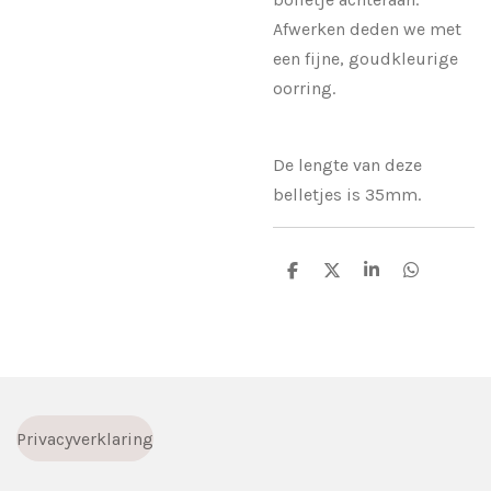
Afwerken deden we met
een fijne, goudkleurige
oorring.
De lengte van deze
belletjes is 35mm.
D
D
S
D
e
e
h
e
l
e
a
l
e
l
r
e
n
e
n
Privacyverklaring