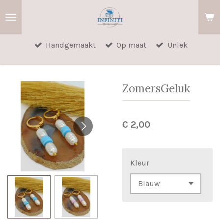
Ga
direct
naar
Handgemaakt
Op maat
Uniek
de
hoofdinhoud
ZomersGeluk
€ 2,00
Kleur