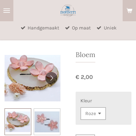
Ga
direct
naar
Handgemaakt
Op maat
Uniek
de
hoofdinhoud
Bloem
€ 2,00
Kleur