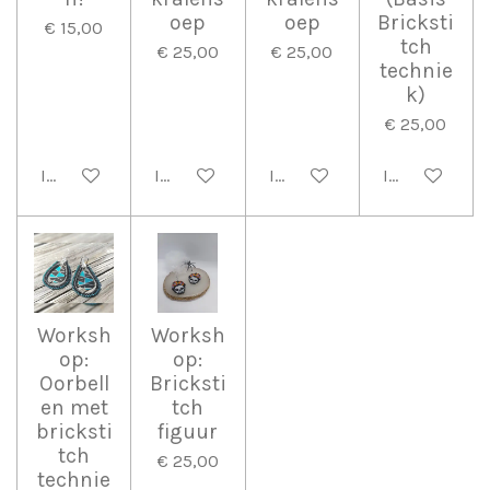
oep
oep
Bricksti
€ 15,00
tch
€ 25,00
€ 25,00
technie
k)
€ 25,00
In winkelwagen
In winkelwagen
In winkelwagen
In winkelwag
Worksh
Worksh
op:
op:
Oorbell
Bricksti
en met
tch
bricksti
figuur
tch
€ 25,00
technie