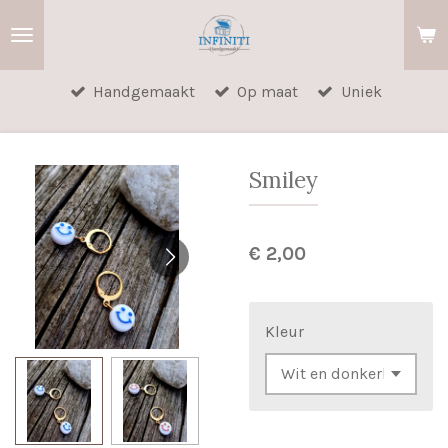
Ga
direct
naar
Handgemaakt
Op maat
Uniek
de
hoofdinhoud
Smiley
€ 2,00
Kleur