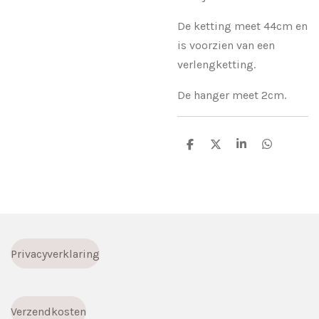
De ketting meet 44cm en
is voorzien van een
verlengketting.
De hanger meet 2cm.
D
D
S
D
e
e
h
e
l
e
a
l
e
l
r
e
n
e
n
Privacyverklaring
Verzendkosten