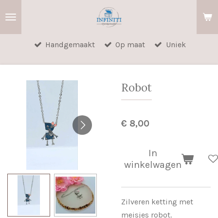
Ga
direct
naar
Handgemaakt
Op maat
Uniek
de
hoofdinhoud
Robot
€ 8,00
In
winkelwagen
Zilveren ketting met
meisjes robot.