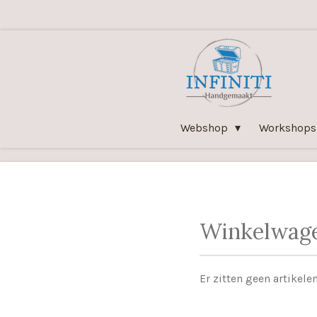
Ga
direct
naar
de
hoofdinhoud
Webshop
Workshops
Winkelwag
Er zitten geen artikel