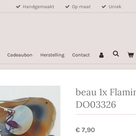
Handgemaakt
Op maat
Uniek
Cadeaubon
Herstelling
Contact
beau 1x Flami
DO03326
€ 7,90