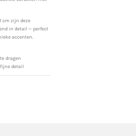
1 cm zijn deze
end in detail — perfect
nieke accenten.
 te dragen
ijne detail