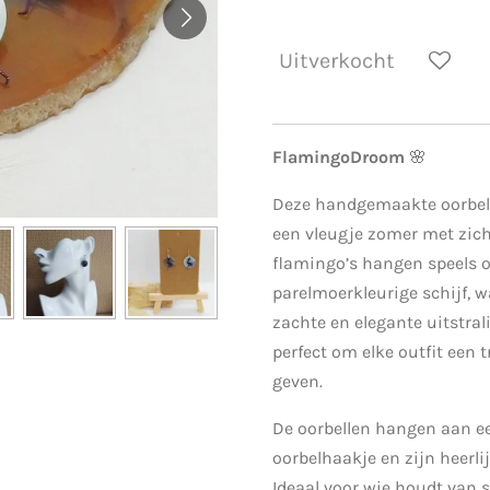
Uitverkocht
FlamingoDroom
🌸
Deze handgemaakte oorbel
een vleugje zomer met zich
flamingo’s hangen speels 
parelmoerkleurige schijf, w
zachte en elegante uitstrali
perfect om elke outfit een t
geven.
De oorbellen hangen aan ee
oorbelhaakje en zijn heerli
Ideaal voor wie houdt van s