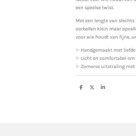
een speelse twist.
Met een lengte van slechts 
oorbellen klein maar opvall
voor wie houdt van fijne, u
✨ Handgemaakt met liefde
✨ Licht en comfortabel om
✨ Zomerse uitstraling met f
D
D
S
e
e
h
l
e
a
e
l
r
n
e