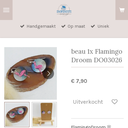
Ga
direct
naar
Handgemaakt
Op maat
Uniek
de
hoofdinhoud
beau 1x Flamingo
Droom DO03026
€ 7,90
Uitverkocht
FlamingoDroom
🌸