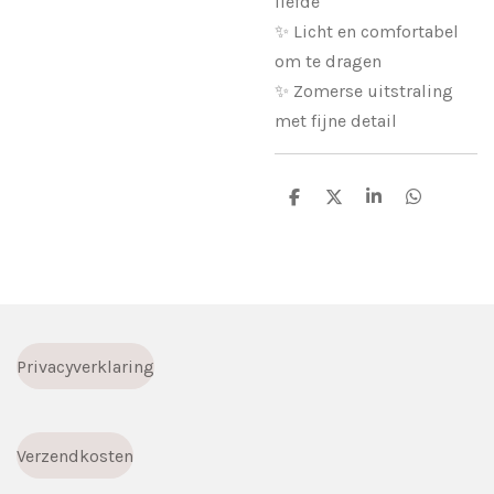
liefde
✨ Licht en comfortabel
om te dragen
✨ Zomerse uitstraling
met fijne detail
D
D
S
D
e
e
h
e
l
e
a
l
e
l
r
e
n
e
n
Privacyverklaring
Verzendkosten