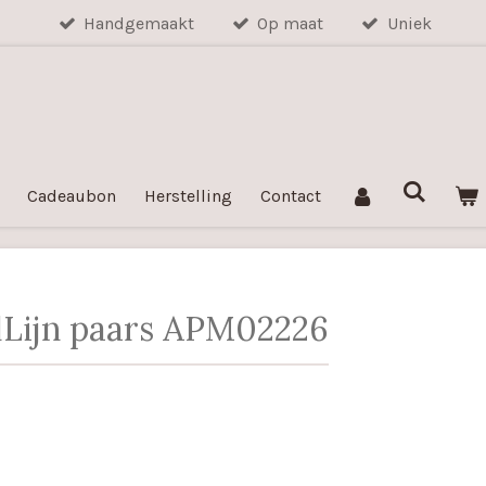
Handgemaakt
Op maat
Uniek
Cadeaubon
Herstelling
Contact
elLijn paars APM02226