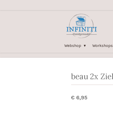
Ga
direct
naar
de
hoofdinhoud
Webshop
Workshops
beau 2x Zi
€ 6,95