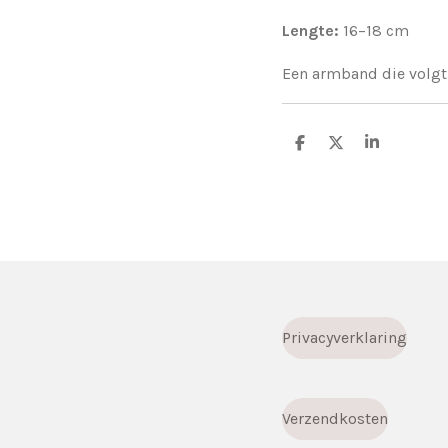
Lengte:
16–18 cm
Een armband die volgt —
D
D
S
e
e
h
l
e
a
e
l
r
n
e
Privacyverklaring
Verzendkosten