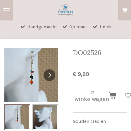
Ga
direct
naar
Handgemaakt
Op maat
Uniek
de
hoofdinhoud
DO02526
€ 9,90
In
winkelwagen
Gouden creolen