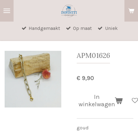
Ga
direct
naar
Handgemaakt
Op maat
Uniek
de
hoofdinhoud
APM01626
€ 9,90
In
winkelwagen
goud