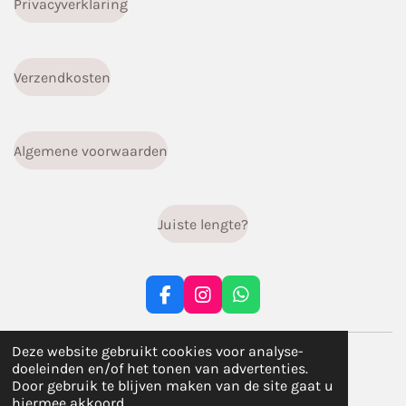
Privacyverklaring
Verzendkosten
Algemene voorwaarden
Juiste lengte?
F
I
W
a
n
h
c
s
a
© 2023 - 2026 infiniti.handgemaakt
Deze website gebruikt cookies voor analyse-
e
t
t
doeleinden en/of het tonen van advertenties.
b
a
s
Powered by
JouwWeb
Door gebruik te blijven maken van de site gaat u
o
g
A
hiermee akkoord.
o
r
p