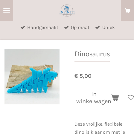
Ga
direct
naar
Handgemaakt
Op maat
Uniek
de
hoofdinhoud
Dinosaurus
€ 5,00
In
winkelwagen
Deze vrolijke, flexibele
dino is klaar om met je