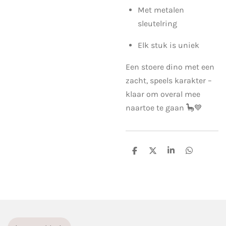
Met metalen
sleutelring
Elk stuk is uniek
Een stoere dino met een
zacht, speels karakter –
klaar om overal mee
naartoe te gaan 🦕💙
D
D
S
D
e
e
h
e
l
e
a
l
e
l
r
e
n
e
n