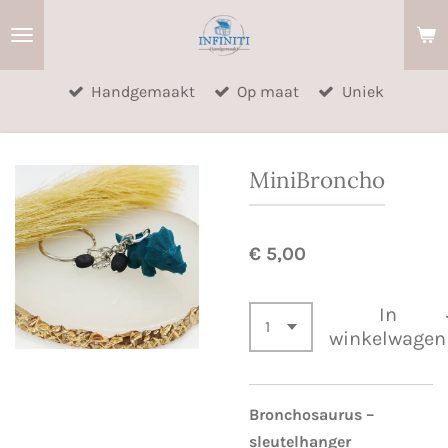
Ga
direct
naar
Handgemaakt
Op maat
Uniek
de
hoofdinhoud
MiniBroncho
€ 5,00
In
winkelwagen
Bronchosaurus –
sleutelhanger