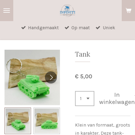
Ga
direct
naar
Handgemaakt
Op maat
Uniek
de
hoofdinhoud
Tank
€ 5,00
In
winkelwagen
Klein van formaat, groots
in karakter. Deze tank-