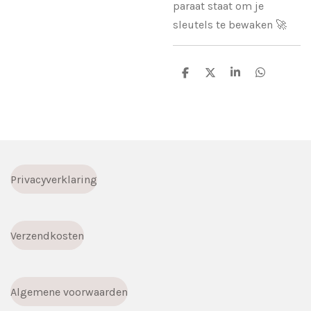
paraat staat om je
sleutels te bewaken 🚀
D
D
S
D
e
e
h
e
l
e
a
l
e
l
r
e
n
e
n
Privacyverklaring
Verzendkosten
Algemene voorwaarden