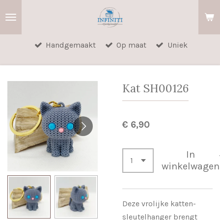
Ga
direct
naar
Handgemaakt
Op maat
Uniek
de
hoofdinhoud
Kat SH00126
€ 6,90
In
winkelwagen
Deze vrolijke katten-
sleutelhanger brengt