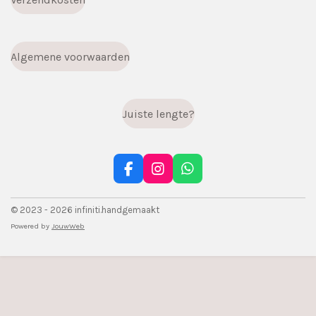
Algemene voorwaarden
Juiste lengte?
F
I
W
a
n
h
c
s
a
© 2023 - 2026 infiniti.handgemaakt
e
t
t
b
a
s
Powered by
JouwWeb
o
g
A
o
r
p
k
a
p
m