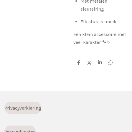
Met metalen
sleutelring
Elk stuk is uniek
Een klein accessoire met
veel karakter 🐾✨
D
D
S
D
e
e
h
e
l
e
a
l
e
l
r
e
n
e
n
Privacyverklaring
Verzendkosten