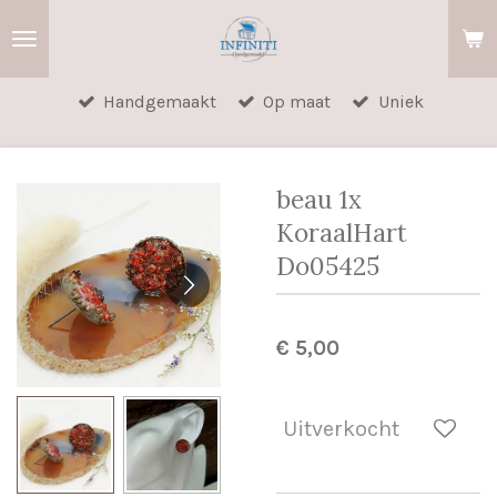
Ga
direct
naar
Handgemaakt
Op maat
Uniek
de
hoofdinhoud
beau 1x
KoraalHart
Do05425
€ 5,00
Uitverkocht