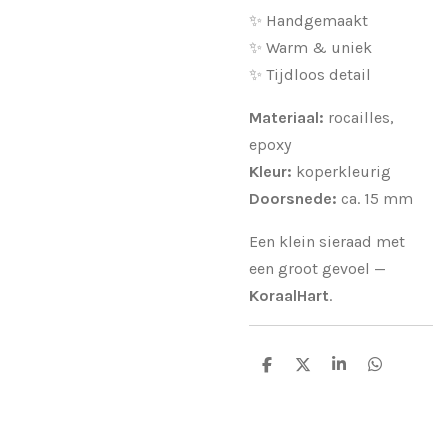
✨ Handgemaakt
✨ Warm & uniek
✨ Tijdloos detail
Materiaal:
rocailles,
epoxy
Kleur:
koperkleurig
Doorsnede:
ca. 15 mm
Een klein sieraad met
een groot gevoel —
KoraalHart
.
D
D
S
D
e
e
h
e
l
e
a
l
e
l
r
e
n
e
n