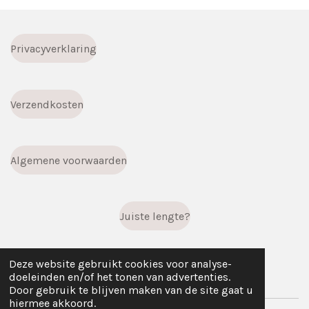
Privacyverklaring
Verzendkosten
Algemene voorwaarden
Juiste lengte?
Deze website gebruikt cookies voor analyse-
F
I
W
doeleinden en/of het tonen van advertenties.
a
n
h
Door gebruik te blijven maken van de site gaat u
c
s
a
hiermee akkoord.