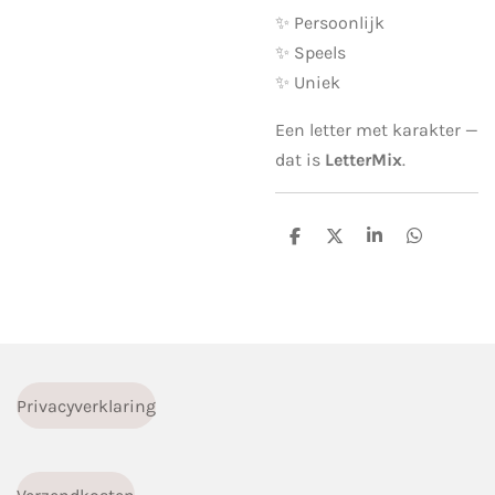
✨ Persoonlijk
✨ Speels
✨ Uniek
Een letter met karakter —
dat is
LetterMix
.
D
D
S
D
e
e
h
e
l
e
a
l
e
l
r
e
n
e
n
Privacyverklaring