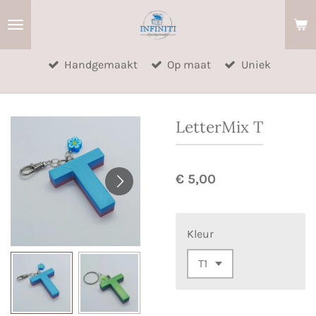
Ga
direct
naar
Handgemaakt
Op maat
Uniek
de
hoofdinhoud
LetterMix T
€ 5,00
Kleur