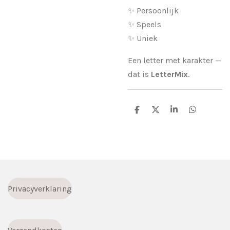
✨ Persoonlijk
✨ Speels
✨ Uniek
Een letter met karakter —
dat is
LetterMix
.
D
D
S
D
e
e
h
e
l
e
a
l
e
l
r
e
n
e
n
Privacyverklaring