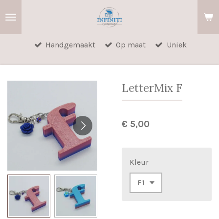
Ga
direct
naar
Handgemaakt
Op maat
Uniek
de
hoofdinhoud
LetterMix F
€ 5,00
Kleur