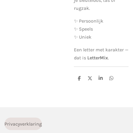
je sleutelbos, tas of
rugzak.
✨ Persoonlijk
✨ Speels
✨ Uniek
Een letter met karakter —
dat is
LetterMix
.
D
D
S
D
e
e
h
e
l
e
a
l
e
l
r
e
n
e
n
Privacyverklaring