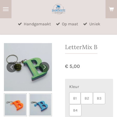
Ga
direct
naar
Handgemaakt
Op maat
Uniek
de
hoofdinhoud
LetterMix B
€ 5,00
Kleur
B1
B2
B3
B4