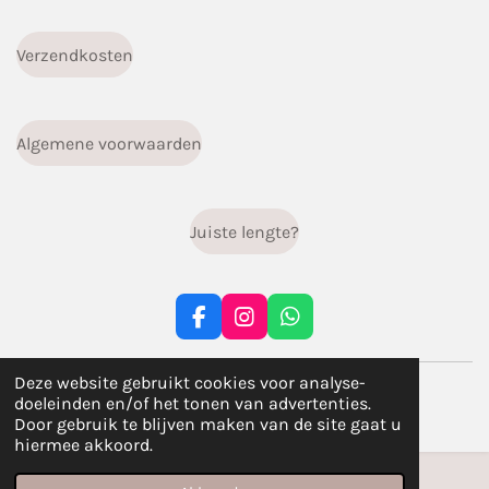
Verzendkosten
Algemene voorwaarden
Juiste lengte?
F
I
W
a
n
h
c
s
a
Deze website gebruikt cookies voor analyse-
© 2023 - 2026 infiniti.handgemaakt
e
t
t
doeleinden en/of het tonen van advertenties.
b
a
s
Powered by
JouwWeb
Door gebruik te blijven maken van de site gaat u
o
g
A
hiermee akkoord.
o
r
p
k
a
p