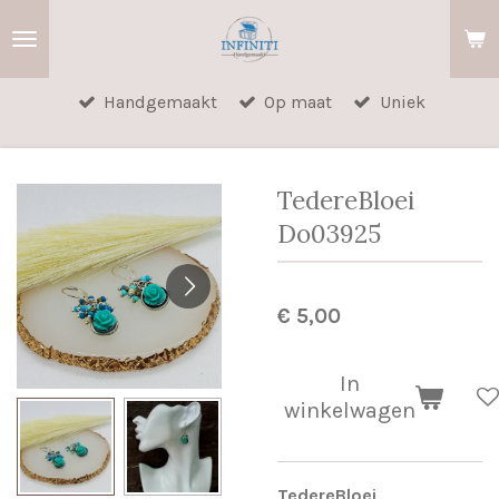
Ga
direct
naar
Handgemaakt
Op maat
Uniek
de
hoofdinhoud
TedereBloei
Do03925
€ 5,00
In
winkelwagen
TedereBloei