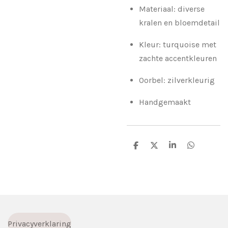
Materiaal: diverse
kralen en bloemdetail
Kleur: turquoise met
zachte accentkleuren
Oorbel: zilverkleurig
Handgemaakt
D
D
S
D
e
e
h
e
l
e
a
l
e
l
r
e
n
e
n
Privacyverklaring