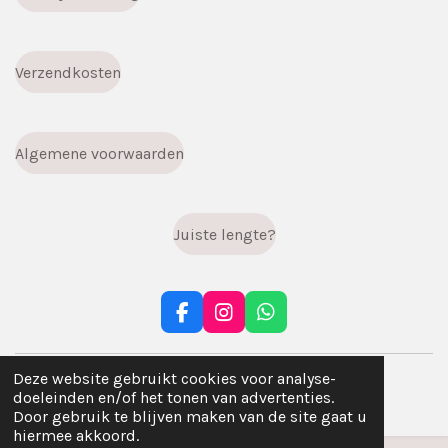
Verzendkosten
Algemene voorwaarden
Juiste lengte?
F
I
W
a
n
h
c
s
a
© 2023 - 2026 infiniti.handgemaakt
e
t
t
Deze website gebruikt cookies voor analyse-
b
a
s
Powered by
JouwWeb
doeleinden en/of het tonen van advertenties.
o
g
A
Door gebruik te blijven maken van de site gaat u
o
r
p
hiermee akkoord.