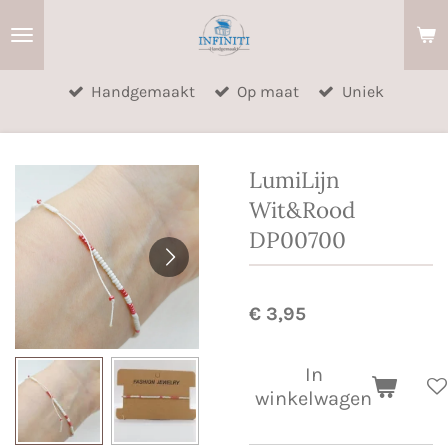
Ga
direct
naar
Handgemaakt
Op maat
Uniek
de
hoofdinhoud
LumiLijn
Wit&Rood
DP00700
€ 3,95
In
winkelwagen