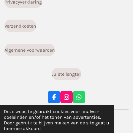
Privacyverklaring
Verzendkosten
Algemene voorwaarden
Juiste lengte?
F
I
W
a
n
h
c
s
a
Deze website gebruikt cookies voor analyse-
© 2023 - 2026 infiniti.handgemaakt
e
t
t
doeleinden en/of het tonen van advertenties.
b
a
s
Powered by
JouwWeb
Door gebruik te blijven maken van de site gaat u
o
g
A
hiermee akkoord.