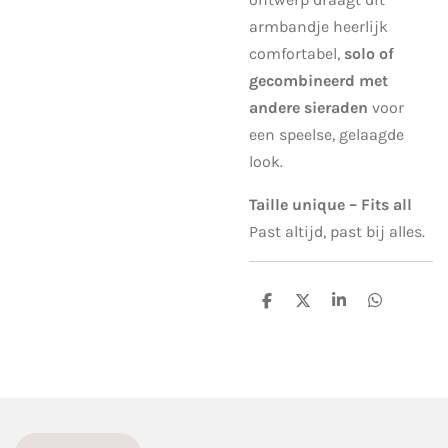
armbandje heerlijk
comfortabel,
solo of
gecombineerd met
andere sieraden
voor
een speelse, gelaagde
look.
Taille unique – Fits all
Past altijd, past bij alles.
D
D
S
D
e
e
h
e
l
e
a
l
e
l
r
e
n
e
n