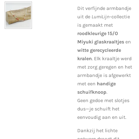
Dit verfijnde armbandje
uit de
LumiLijn
-collectie
is gemaakt met
rood
kleurige 15/0
Miyuki glaskraaltjes
en
witte gerecycleerde
kralen
. Elk kraaltje werd
met zorg geregen en het
armbandje is afgewerkt
met een
handige
schuifknoop
.
Geen gedoe met slotjes
dus—je schuift het
eenvoudig aan en uit.
Dankzij het lichte
ontwerp draagt dit