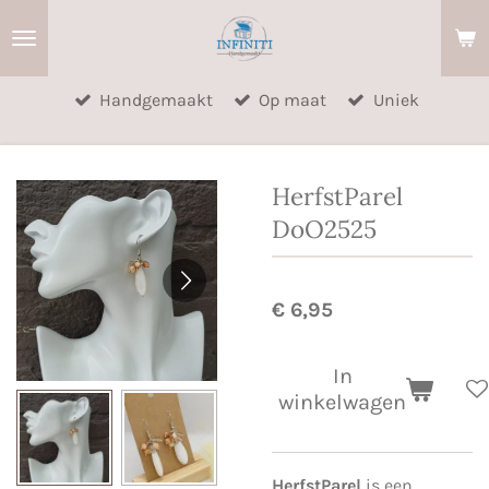
Ga
direct
naar
Handgemaakt
Op maat
Uniek
de
hoofdinhoud
HerfstParel
DoO2525
€ 6,95
In
winkelwagen
HerfstParel
is een