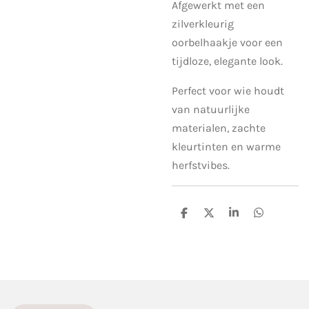
Afgewerkt met een
zilverkleurig
oorbelhaakje voor een
tijdloze, elegante look.
Perfect voor wie houdt
van natuurlijke
materialen, zachte
kleurtinten en warme
herfstvibes.
D
D
S
D
e
e
h
e
l
e
a
l
e
l
r
e
n
e
n