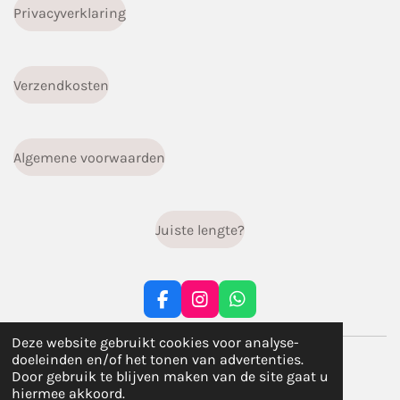
Privacyverklaring
Verzendkosten
Algemene voorwaarden
Juiste lengte?
F
I
W
a
n
h
c
s
a
Deze website gebruikt cookies voor analyse-
© 2023 - 2026 infiniti.handgemaakt
e
t
t
doeleinden en/of het tonen van advertenties.
b
a
s
Powered by
JouwWeb
Door gebruik te blijven maken van de site gaat u
o
g
A
hiermee akkoord.