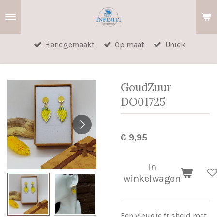
Ga
direct
naar
Handgemaakt
Op maat
Uniek
de
hoofdinhoud
GoudZuur
DO01725
€ 9,95
In
winkelwagen
Een vleugje frisheid met