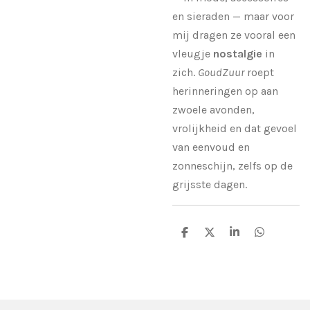
en sieraden — maar voor
mij dragen ze vooral een
vleugje
nostalgie
in
zich.
GoudZuur
roept
herinneringen op aan
zwoele avonden,
vrolijkheid en dat gevoel
van eenvoud en
zonneschijn, zelfs op de
grijsste dagen.
D
D
S
D
e
e
h
e
l
e
a
l
e
l
r
e
n
e
n