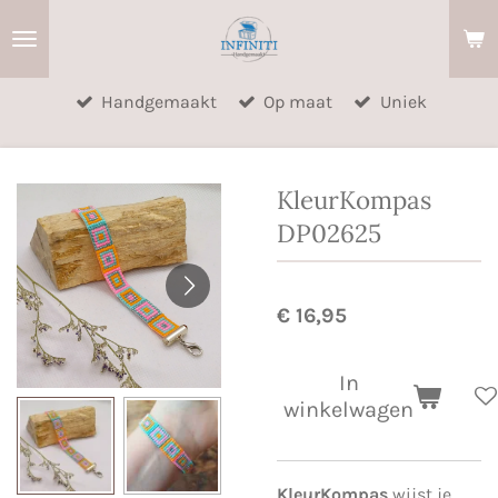
Ga
direct
naar
Handgemaakt
Op maat
Uniek
de
hoofdinhoud
KleurKompas
DP02625
€ 16,95
In
winkelwagen
KleurKompas
wijst je