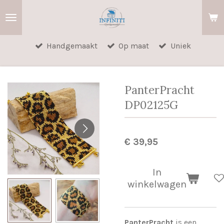
Ga
direct
naar
Handgemaakt
Op maat
Uniek
de
hoofdinhoud
PanterPracht
DP02125G
€ 39,95
In
winkelwagen
PanterPracht
is een