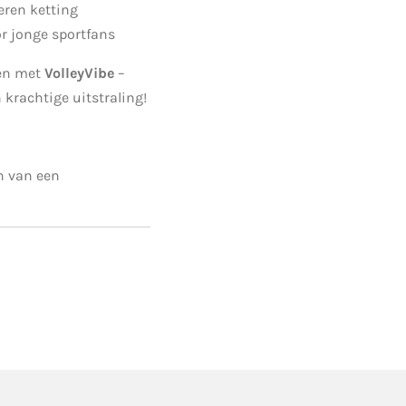
eren ketting
or jonge sportfans
ien met
VolleyVibe
–
 krachtige uitstraling!
n van een