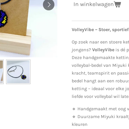
In winkelwagen
VolleyVibe – Stoer, sportief 
Op zoek naar een stoere ket
jongens?
VolleyVibe
is dé 
Deze handgemaakte kettin
volleybal-bedel van Miyuki k
kracht, teamspirit en passie
bedel hangt aan een robuus
ketting – ideaal voor elke j
liefde voor volleybal wil late
🔹 Handgemaakt met oog vo
🔹 Duurzame Miyuki kraaltj
kleuren