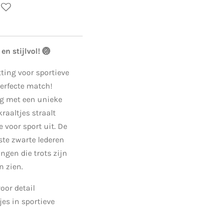
en stijlvol! 🏐
ting voor sportieve
perfecte match!
g met een unieke
raaltjes straalt
 voor sport uit. De
te zwarte lederen
ongen die trots zijn
n zien.
or detail
es in sportieve