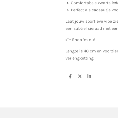
🔹 Comfortabele zwarte led
🔹 Perfect als cadeautje vo
Laat jouw sportieve vibe z
een subtiel sieraad met een
👉 Shop ‘m nu!
Lengte is 40 cm en voorzie
verlengketting.
D
D
S
e
e
h
l
e
a
e
l
r
n
e