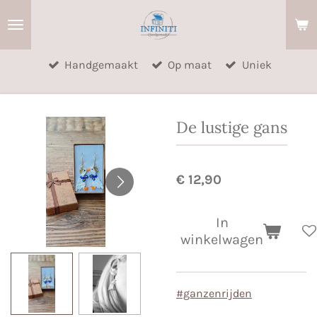
Ga
direct
naar
Handgemaakt
Op maat
Uniek
de
hoofdinhoud
De lustige gans
€ 12,90
In
winkelwagen
#ganzenrijden