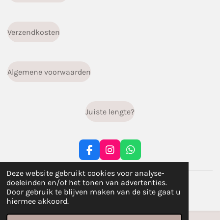
Verzendkosten
Algemene voorwaarden
Juiste lengte?
F
I
W
a
n
h
c
s
a
Deze website gebruikt cookies voor analyse-
© 2023 - 2026 infiniti.handgemaakt
e
t
t
doeleinden en/of het tonen van advertenties.
b
a
s
Powered by
JouwWeb
Door gebruik te blijven maken van de site gaat u
o
g
A
hiermee akkoord.
o
r
p
k
a
p