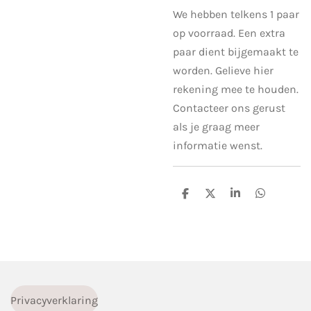
We hebben telkens 1 paar
op voorraad. Een extra
paar dient bijgemaakt te
worden. Gelieve hier
rekening mee te houden.
Contacteer ons gerust
als je graag meer
informatie wenst.
D
D
S
D
e
e
h
e
l
e
a
l
e
l
r
e
n
e
n
Privacyverklaring