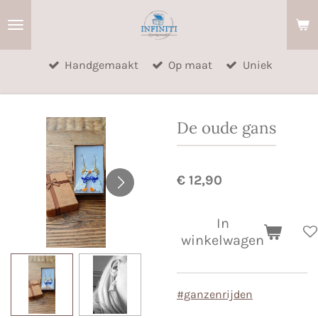
Ga
direct
naar
Handgemaakt
Op maat
Uniek
de
hoofdinhoud
De oude gans
€ 12,90
In
winkelwagen
#ganzenrijden