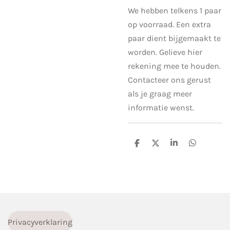
We hebben telkens 1 paar
op voorraad. Een extra
paar dient bijgemaakt te
worden. Gelieve hier
rekening mee te houden.
Contacteer ons gerust
als je graag meer
informatie wenst.
D
D
S
D
e
e
h
e
l
e
a
l
e
l
r
e
n
e
n
Privacyverklaring