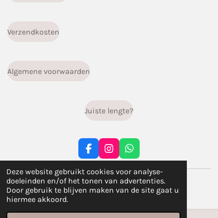
Verzendkosten
Algemene voorwaarden
Juiste lengte?
F
I
W
a
n
h
c
s
a
Deze website gebruikt cookies voor analyse-
© 2023 - 2026 infiniti.handgemaakt
e
t
t
doeleinden en/of het tonen van advertenties.
b
a
s
Powered by
JouwWeb
Door gebruik te blijven maken van de site gaat u
o
g
A
hiermee akkoord.
o
r
p
k
a
p