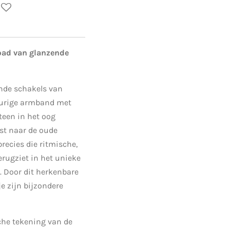
pad van glanzende
ijnde schakels van
leurige armband met
teen in het oog
st naar de oude
recies die ritmische,
erugziet in het unieke
 Door dit herkenbare
je zijn bijzondere
sche tekening van de