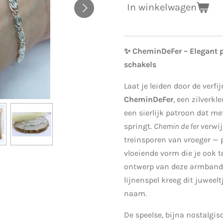
In winkelwagen
✨ CheminDeFer – Elegant 
schakels
Laat je leiden door de verf
CheminDeFer
, een zilverk
een sierlijk patroon dat me
springt.
Chemin de fer
verwij
treinsporen van vroeger — p
vloeiende vorm die je ook t
ontwerp van deze armband.
lijnenspel kreeg dit juweelt
naam.
De speelse, bijna nostalgi