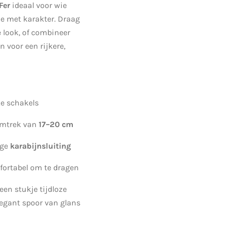
Fer
ideaal voor wie
ie met karakter. Draag
 look, of combineer
voor een rijkere,
ke schakels
omtrek van
17–20 cm
ige
karabijnsluiting
fortabel om te dragen
een stukje tijdloze
egant spoor van glans