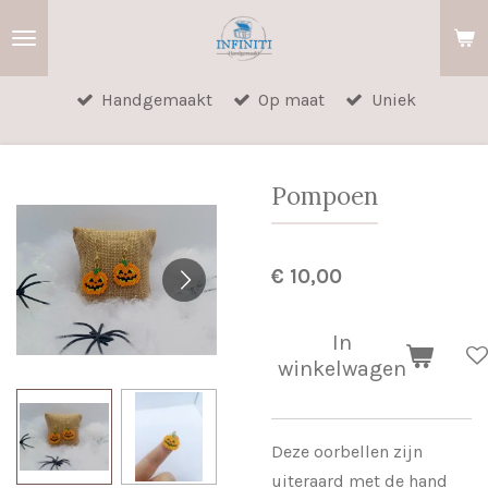
Ga
direct
naar
Handgemaakt
Op maat
Uniek
de
hoofdinhoud
Pompoen
€ 10,00
In
winkelwagen
Deze oorbellen zijn
uiteraard met de hand