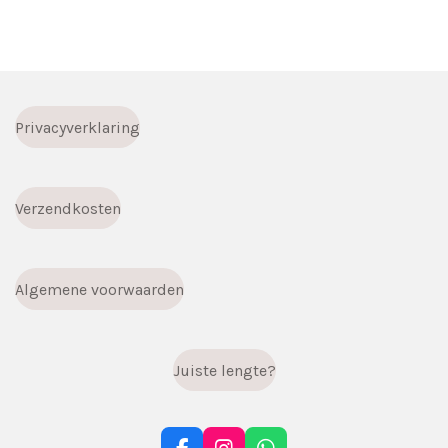
l
e
a
l
e
l
r
e
n
e
n
Privacyverklaring
Verzendkosten
Algemene voorwaarden
Juiste lengte?