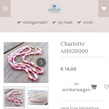
Ga
direct
naar
Handgemaakt
Op maat
Uniek
de
hoofdinhoud
Charlotte
AH020000
€ 14,00
In
winkelwagen
Deze fijne halsketting