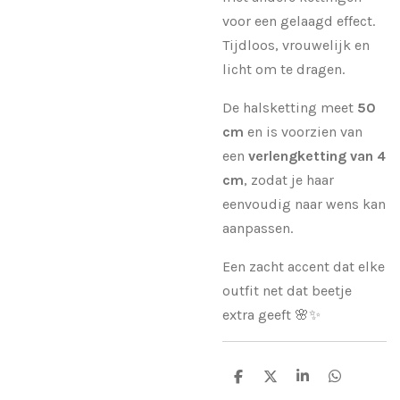
voor een gelaagd effect.
Tijdloos, vrouwelijk en
licht om te dragen.
De halsketting meet
50
cm
en is voorzien van
een
verlengketting van 4
cm
, zodat je haar
eenvoudig naar wens kan
aanpassen.
Een zacht accent dat elke
outfit net dat beetje
extra geeft 🌸✨
D
D
S
D
e
e
h
e