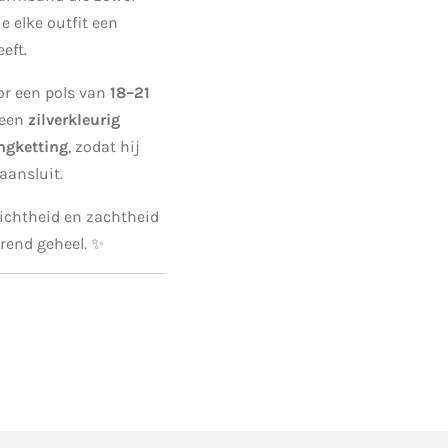
ie elke outfit een
eft.
or een pols van
18–21
 een
zilverkleurig
ngketting
, zodat hij
aansluit.
 lichtheid en zachtheid
rend geheel. ✨