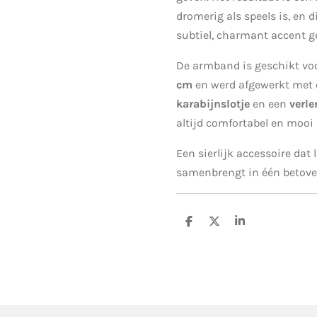
dromerig als speels is, en d
subtiel, charmant accent ge
De armband is geschikt vo
cm
en werd afgewerkt met
karabijnslotje
en een
verle
altijd comfortabel en mooi 
Een sierlijk accessoire dat
samenbrengt in één betove
D
D
S
e
e
h
l
e
a
e
l
r
n
e