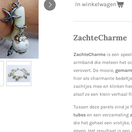
In winkelwagen
ZachteCharme
ZachteCharme
is een speel
armband die meteen het oog
verovert. De mooie,
gemarm
hier als charmante bedeltj
zachtjes mee en
klinken
hee
alsof ze een klein verhaal f
Tussen deze parels vind je 
tubes
en een verzameling
die het geheel een vrolijke,
geven. Het resultaat is ee