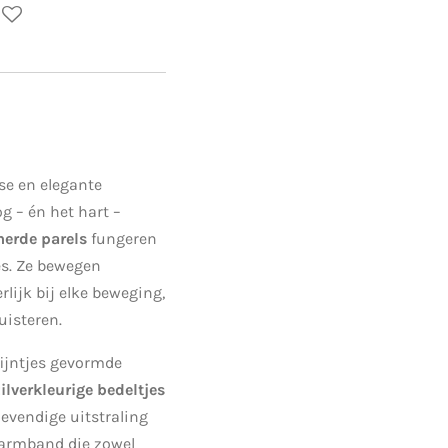
se en elegante
 – én het hart –
erde parels
fungeren
es. Ze bewegen
rlijk bij elke beweging,
luisteren.
fijntjes gevormde
zilverkleurige bedeltjes
 levendige uitstraling
n armband die zowel