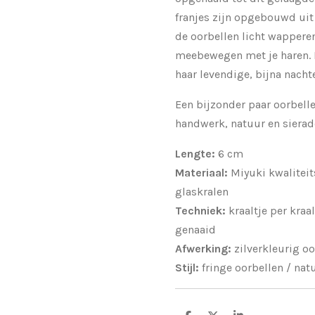
franjes zijn opgebouwd uit 
de oorbellen licht wappere
meebewegen met je haren. 
haar levendige, bijna nachte
Een bijzonder paar oorbell
handwerk, natuur en sierad
Lengte:
6 cm
Materiaal:
Miyuki kwalitei
glaskralen
Techniek:
kraaltje per kraa
genaaid
Afwerking:
zilverkleurig o
Stijl:
fringe oorbellen / nat