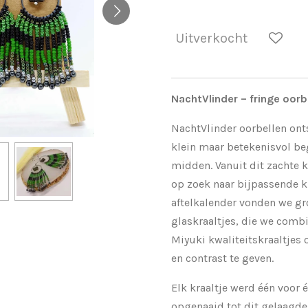
Uitverkocht
NachtVlinder – fringe oorb
NachtVlinder oorbellen ont
klein maar betekenisvol beg
midden. Vanuit dit zachte 
op zoek naar bijpassende kr
aftelkalender vonden we gr
glaskraaltjes, die we comb
Miyuki kwaliteitskraaltjes
en contrast te geven.
Elk kraaltje werd één voor
opgenaaid tot dit gelaagde