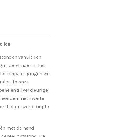
ellen
stonden vanuit een
in: de vlinder in het
kleurenpalet gingen we
alen. In onze
oene en zilverkleurige
ineerden met zwarte
 om het ontwerp diepte
 één met de hand
 geheel ontstond. De