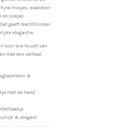
fijne trosjes, waardoor
n en soepel
Dat geeft NachtVlinder
lijke elegantie.
en voor wie houdt van
en met een verhaal.
tsglaskralen &
ltje met de hand
orbelhaakje
uurlijk & elegant