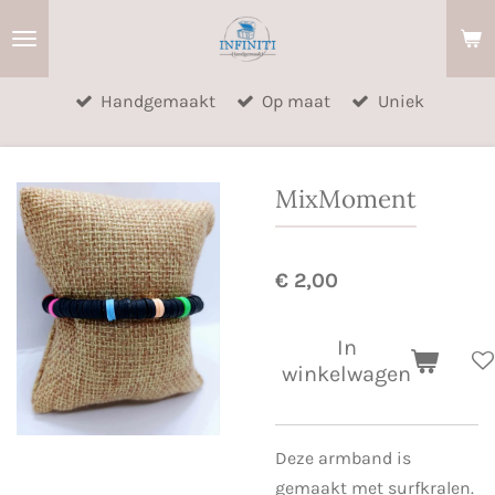
Ga
direct
naar
Handgemaakt
Op maat
Uniek
de
hoofdinhoud
MixMoment
€ 2,00
In
winkelwagen
Deze armband is
gemaakt met surfkralen.