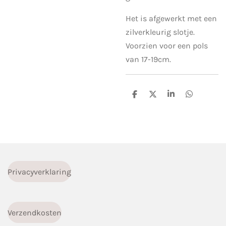
Het is afgewerkt met een
zilverkleurig slotje.
Voorzien voor een pols
van 17-19cm.
D
D
S
D
e
e
h
e
l
e
a
l
e
l
r
e
n
e
n
Privacyverklaring
Verzendkosten