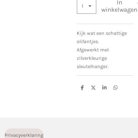
In
winkelwagen
Kijk wat een schattige
olifantjes.
Afgewerkt met
zilverkleurige
sleutelhanger.
D
D
S
D
e
e
h
e
l
e
a
l
e
l
r
e
n
e
n
Privacyverklaring