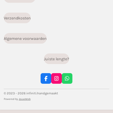
Verzendkosten
Algemene voorwaarden
Juiste lengte?
F
I
W
a
n
h
c
s
a
© 2023 - 2026 infiniti.handgemaakt
e
t
t
b
a
s
Powered by
JouwWeb
o
g
A
o
r
p