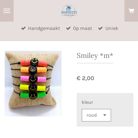
Ga
direct
naar
Handgemaakt
Op maat
Uniek
de
hoofdinhoud
Smiley *m*
€ 2,00
kleur