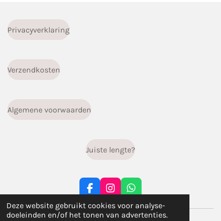
Privacyverklaring
Verzendkosten
Algemene voorwaarden
Juiste lengte?
F
I
W
a
n
h
Deze website gebruikt cookies voor analyse-
c
s
a
doeleinden en/of het tonen van advertenties.
© 2023 - 2026 infiniti.handgemaakt
e
t
t