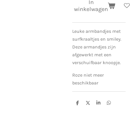
In
winkelwagen
Leuke armbandjes met
surfkraaltjes en smiley.
Deze armandjes zijn
afgewerkt met een
verschuifbaar knoopje.
Roze niet meer
beschikbaar
D
D
S
D
e
e
h
e
l
e
a
l
e
l
r
e
n
e
n