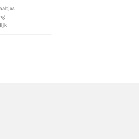
aaltjes
ing
lijk