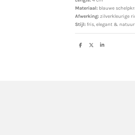
Materiaal:
blauwe schelpkr
Afwerking:
zilverkleurige r
Stijl:
fris, elegant & natuur
D
D
S
e
e
h
l
e
a
e
l
r
n
e