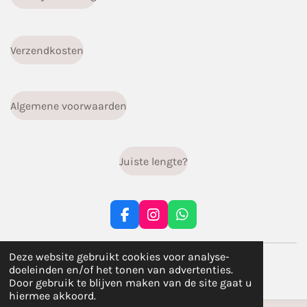
Verzendkosten
Algemene voorwaarden
Juiste lengte?
F
I
W
a
n
h
c
s
a
© 2023 - 2026 infiniti.handgemaakt
Deze website gebruikt cookies voor analyse-
e
t
t
doeleinden en/of het tonen van advertenties.
b
a
s
Powered by
JouwWeb
Door gebruik te blijven maken van de site gaat u
o
g
A
hiermee akkoord.
o
r
p