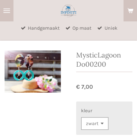
Ga
direct
naar
Handgemaakt
Op maat
Uniek
de
hoofdinhoud
MysticLagoon
Do00200
€ 7,00
kleur