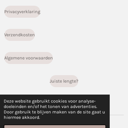
Privacyverklaring
Verzendkosten
Algemene voorwaarden
Juiste lengte?
Deze website gebruikt cookies voor analyse-
F
I
W
doeleinden en/of het tonen van advertenties.
a
n
h
Door gebruik te blijven maken van de site gaat u
c
s
a
hiermee akkoord.
© 2023 - 2026 infiniti.handgemaakt
e
t
t
b
a
s
Powered by
JouwWeb