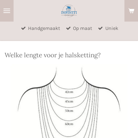
Ga
direct
naar
Handgemaakt
Op maat
Uniek
de
hoofdinhoud
Welke lengte voor je halsketting?