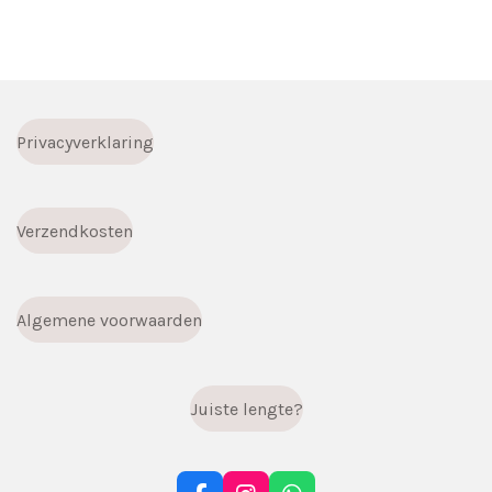
l
e
a
l
e
l
r
e
n
e
n
Privacyverklaring
Verzendkosten
Algemene voorwaarden
Juiste lengte?