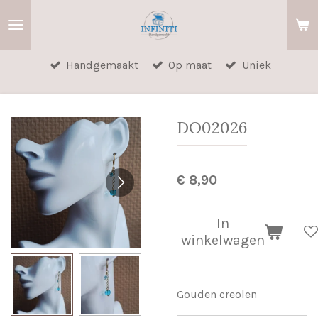
Ga
direct
naar
Handgemaakt
Op maat
Uniek
de
hoofdinhoud
DO02026
€ 8,90
In
winkelwagen
Gouden creolen