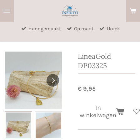
Ga
direct
naar
Handgemaakt
Op maat
Uniek
de
hoofdinhoud
LineaGold
DP03325
€ 9,95
In
winkelwagen