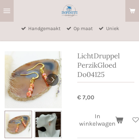
Ga
direct
naar
Handgemaakt
Op maat
Uniek
de
hoofdinhoud
LichtDruppel
PerzikGloed
Do04125
€ 7,00
In
winkelwagen