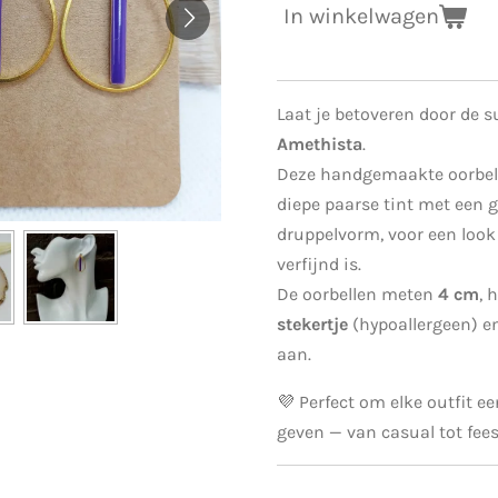
In winkelwagen
Laat je betoveren door de s
Amethista
.
Deze handgemaakte oorbel
diepe paarse tint met een 
druppelvorm, voor een look
verfijnd is.
De oorbellen meten
4 cm
, 
stekertje
(hypoallergeen) en
aan.
💜 Perfect om elke outfit ee
geven — van casual tot feest